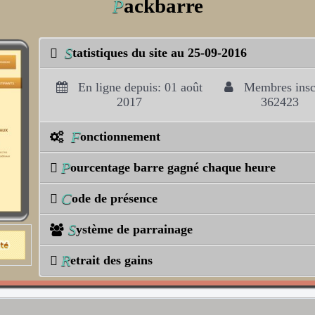
ackbarre
P
S
tatistiques du site au 25-09-2016
En ligne depuis: 01 août
Membres inscr
2017
362423
F
onctionnement
P
ourcentage barre gagné chaque heure
C
ode de présence
S
ystème de parrainage
R
etrait des gains