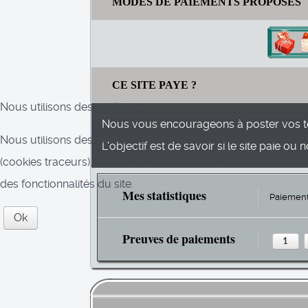
MODES DE PAIEMENTS PROPOSÉS
CE SITE PAYE ?
Nous utilisons des cookies
Nous vous encourageons à poster vos t
Nous utilisons des cookies sur notre site web. Certains d’entr
L'objectif est de savoir si le site paie ou n
(cookies traceurs). Vous pouvez décider vous-même si vous au
des fonctionnalités du site.
Mes statistiques
Paiement
Ok
Preuves de paiements
1