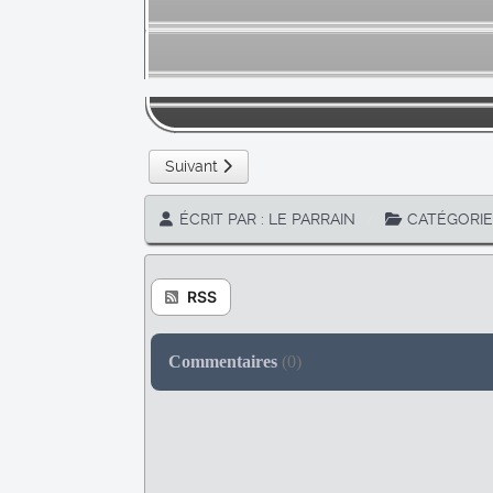
Article suivant : Dead surf
Suivant
ÉCRIT PAR :
LE PARRAIN
CATÉGORIE
RSS
Commentaires
(
0
)