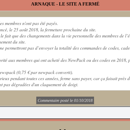
ARNAQUE - LE SITE A FERMÉ
les membres n'ont pas été payés.
cé, le 25 août 2018, la fermeture prochaine du site.
r le fait que des changements dans la vie personnelle des membres de l’
nement du site.
e ne permettront pas d’envoyer la totalité des commandes de codes, cad
riorité aux membres qui ont acheté des NewPack ou des codes en 2018, p
newspack (0,75 € par newpack converti).
ieux pendant toutes ces années, ferme sans payer, car ça faisait près d
 sont pas dégradées d'un claquement de doigt.
Commentaire posté le 01/10/2018