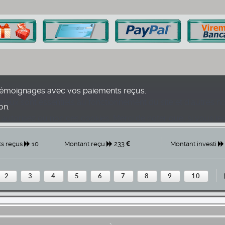
émoignages avec vos paiements reçus.
e eux sont essentiels au fonctionnement du site et d’autres nou
on.
torisez ou non ces cookies. Merci de noter que, si vous les 
s reçus
10
Montant reçu
233
Montant investi
2
3
4
5
6
7
8
9
10