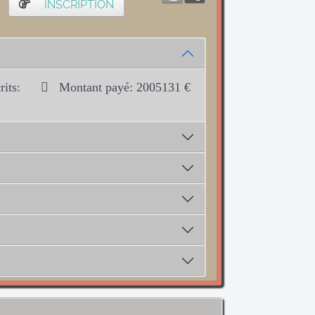
INSCRIPTION
its:
Montant payé: 2005131 €