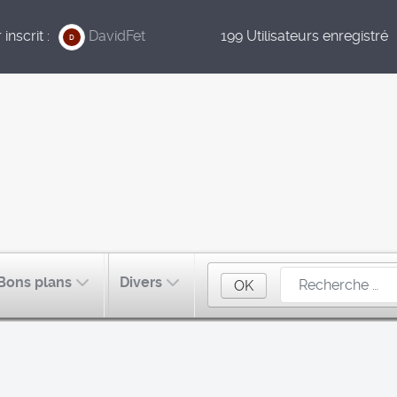
inscrit :
DavidFet
199 Utilisateurs enregistré
D
Bons plans
Divers
OK