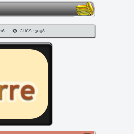
16
CLICS : 3098