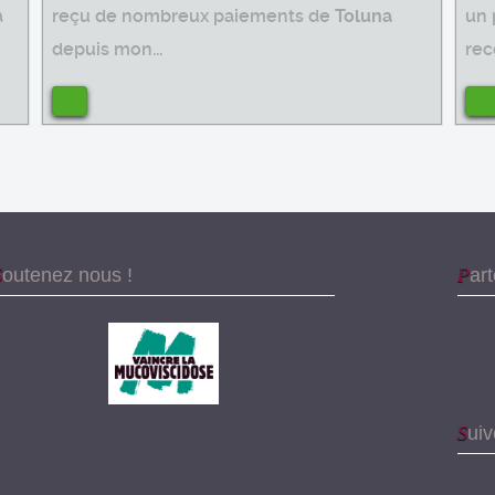
a
reçu de nombreux paiements de
Toluna
un 
depuis mon...
rec
Soutenez nous !
Par
Sui