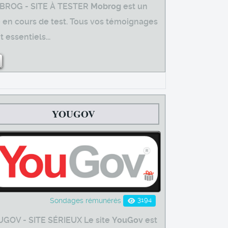
BROG - SITE À TESTER
Mobrog
est un
e en cours de test. Tous vos témoignages
t essentiels...
YOUGOV
3194
Sondages rémunérés
GOV - SITE SÉRIEUX Le site
YouGov
est