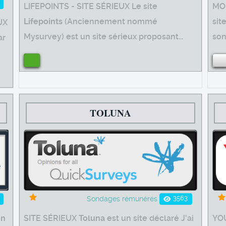
LIFEPOINTS - SITE SÉRIEUX Le site
MO
Lifepoints
(Anciennement nommé
sit
UX
Mysurvey) est un site sérieux proposant...
son
ar
TOLUNA
3563
Sondages rémunérés
n
SITE SÉRIEUX
Toluna
est un site déclaré J'ai
YOU