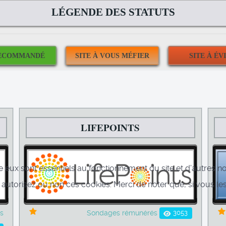
LÉGENDE DES STATUTS
LIFEPOINTS
e eux sont essentiels au fonctionnement du site et d’autres nou
torisez ou non ces cookies. Merci de noter que, si vous les 
3053
s
Sondages rémunérés