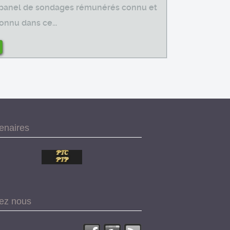
panel de sondages rémunérés connu et
onnu dans ce...
tenaires
vez nous