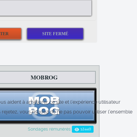
MOBROG
s aident à améliorer ce site et l’expérience utilisateur
rejetez, vous risquez de ne pas pouvoir utiliser l’ensemble
12440
Sondages rémunérés