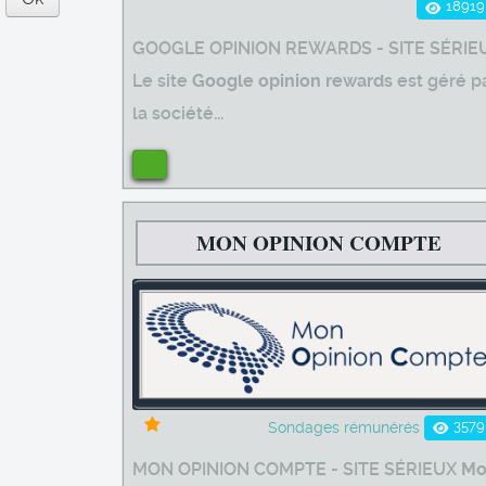
18919
GOOGLE OPINION REWARDS - SITE SÉRIE
Le site
Google opinion rewards
est géré p
la société...
MON OPINION COMPTE
3579
Sondages rémunérés
MON OPINION COMPTE - SITE SÉRIEUX
Mo