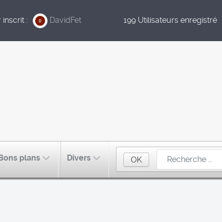
inscrit :
DavidFet
199 Utilisateurs enregistré
D
Bons plans
Divers
OK