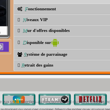
F
onctionnement
N
iveaux VIP
M
ur d'offres disponibles
D
isponible sur
S
ystème de parrainage
R
etrait des gains
e eux sont essentiels au fonctionnement du site et d’autres nou
torisez ou non ces cookies. Merci de noter que, si vous les 