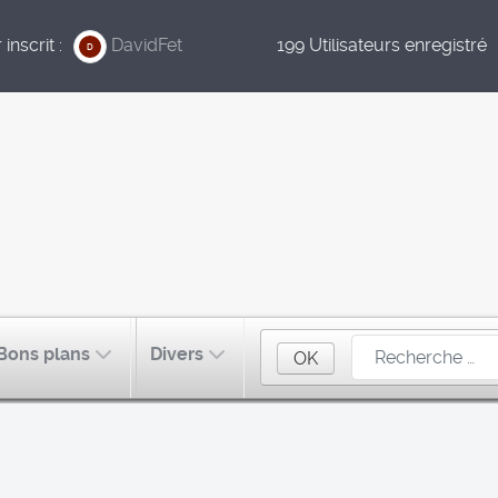
inscrit :
DavidFet
199 Utilisateurs enregistré
D
Bons plans
Divers
OK