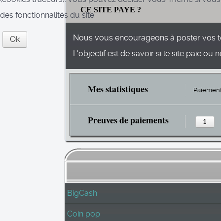
CE SITE PAYE ?
des fonctionnalités du site.
Nous vous encourageons à poster vos t
Ok
L'objectif est de savoir si le site paie ou n
Mes statistiques
Paiement
Preuves de paiements
1
BigCash
Coin pop