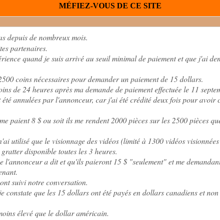
MÉFIEZ-VOUS DE CE SITE
pas depuis de nombreux mois.
tes partenaires.
érience quand je suis arrivé au seuil minimal de paiement et que j'ai 
s 2500 coins nécessaires pour demander un paiement de 15 dollars.
oins de 24 heures après ma demande de paiement effectuée le 11 sept
été annulées par l'annonceur, car j'ai été crédité deux fois pour avoir 
s me paient 8 $ ou soit ils me rendent 2000 pièces sur les 2500 pièces que 
n'ai utilisé que le visionnage des vidéos (limité à 1300 vidéos visionnées
 gratter disponible toutes les 3 heures.
e l'annonceur a dit et qu'ils paieront 15 $ "seulement" et me demandan
enant.
ont suivi notre conversation.
e constate que les 15 dollars ont été payés en dollars canadiens et non
moins élevé que le dollar américain.