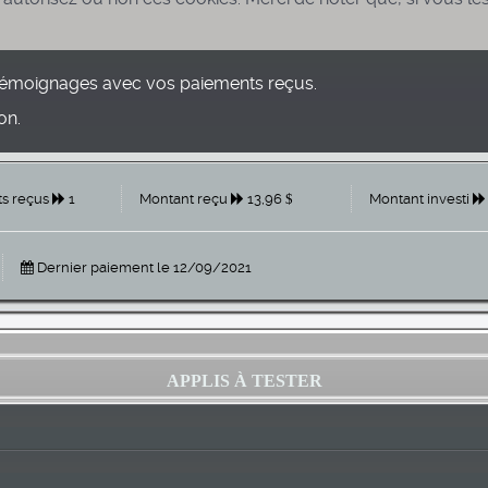
émoignages avec vos paiements reçus.
on.
s reçus
1
Montant reçu
13,96
Montant investi
Dernier paiement le 12/09/2021
APPLIS À TESTER