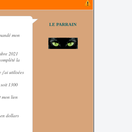
LE PARRAIN
demandé mon
embre 2021
complété la
j'ai utilisées
 soit 1300
t mon lien
 en dollars