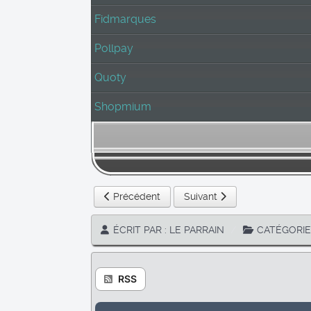
Fidmarques
Pollpay
Quoty
Shopmium
Article précédent : Pollpay
Article suivant : Shopmium
Précédent
Suivant
ÉCRIT PAR :
LE PARRAIN
CATÉGORIE
RSS